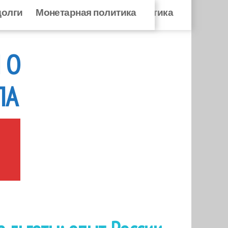
долги
ровые долги
Монетарная политика
Монетарная политика
 О
ЛА