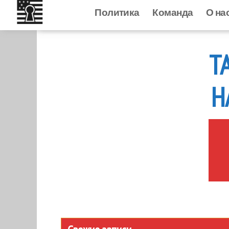
Политика
Политика
Команда
Команд
О на
к
содержанию
Т
Н