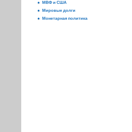
МВФ и США
Мировые долги
Монетарная политика