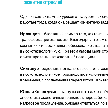
развитие отраслей
Один из самых важных уроков от зарубежных си
работает тогда, когда она решает конкретную зада
Ирландия
— блестящий пример того, как точечн
трансформации экономики. Благодаря льготам в
компаний и инвестициям в образование страна п
высокотехнологичную. При этом льготы были стр
ориентированы на экспортный потенциал.
Сингапур
предоставляет налоговые льготы ко
высокотехнологичное производство и устойчивую
временная, с последующим пересмотром. Критери
Южная Корея
делает ставку на льготы для «зел
энергетика, экологичный транспорт, переработк
налоговое послабление, обязана отчитаться по вк