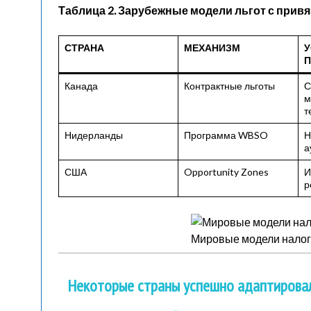
Таблица 2. Зарубежные модели льгот с привя
СТРАНА
МЕХАНИЗМ
У
П
Канада
Контрактные льготы
С
м
т
Нидерланды
Программа WBSO
Н
а
США
Opportunity Zones
И
р
Мировые модели налого
Некоторые страны успешно адаптирова