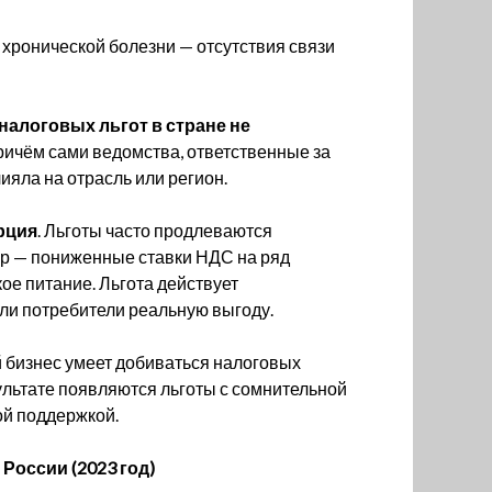
 хронической болезни — отсутствия связи
налоговых льгот в стране не
Причём сами ведомства, ответственные за
лияла на отрасль или регион.
рция
. Льготы часто продлеваются
ер — пониженные ставки НДС на ряд
ое питание. Льгота действует
 ли потребители реальную выгоду.
й бизнес умеет добиваться налоговых
льтате появляются льготы с сомнительной
ой поддержкой.
России (2023 год)