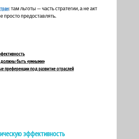
стран
: там льготы — часть стратегии, а не акт
не просто предоставлять.
ффективность
 должны быть «умными»
ые преференции под развитие отраслей
мическую эффективность