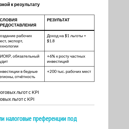
зкой к результату
СЛОВИЯ
РЕЗУЛЬТАТ
РЕДОСТАВЛЕНИЯ
оздание рабочих
Доход на $1 льготы =
ест, экспорт,
$1.8
ехнологии
ИОКР, обязательный
+6% к росту частных
удит
инвестиций
нвестиции в бедные
+200 тыс. рабочих мест
егионы, отчётность
вых льгот с KPI
ли налоговые преференции под