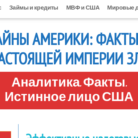
а
с
О нас
Займы и кредиты
Займы и кредиты
МВФ и США
МВФ и США
Мировые 
Ми
АЙНЫ АМЕРИКИ: ФАКТЫ
АСТОЯЩЕЙ ИМПЕРИИ З
Аналитика. Факты.
Истинное лицо США