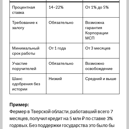
Процентная
14–22%
От 1% до 5%
ставка
Требование к
Обязательно
Возможна
залогу
гарантия
Корпорации
МСП
Минимальный
От 1 года
От 3 месяцев
срок работы
Участие
Обязательно
Возможно
поручителей
освобождение
Шанс
Низкий
Средний и выше
одобрения без
истории
Пример:
Фермер в Тверской области, работавший всего 7
месяцев, получил кредит на 5 млн ₽ по ставке 3%
годовых. Без поддержки государства это было бы