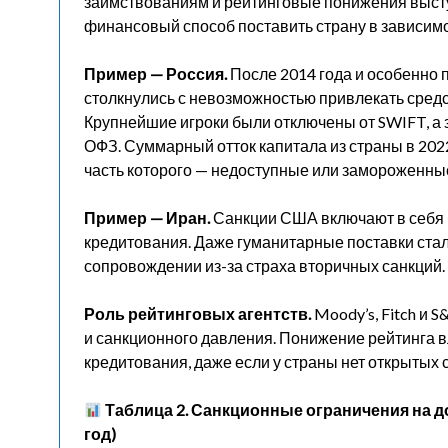
заимствованиям и рейтинговые понижения высту
финансовый способ поставить страну в зависимо
Пример — Россия.
После 2014 года и особенно 
столкнулись с невозможностью привлекать сред
Крупнейшие игроки были отключены от SWIFT, а
ОФЗ. Суммарный отток капитала из страны в 202
часть которого — недоступные или замороженны
Пример — Иран.
Санкции США включают в себя 
кредитования. Даже гуманитарные поставки ста
сопровождении из-за страха вторичных санкций.
Роль рейтинговых агентств.
Moody’s, Fitch и S
и санкционного давления. Понижение рейтинга в
кредитования, даже если у страны нет открытых 
Таблица 2. Санкционные ограничения на до
год)