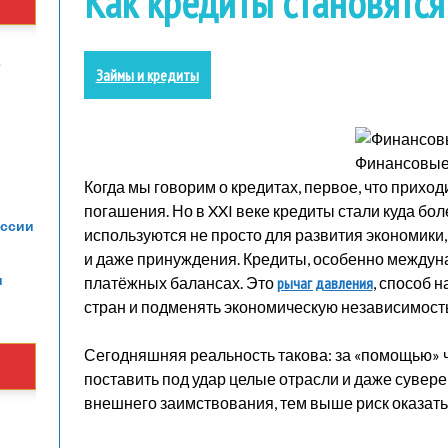
Как кредиты становятс
е
Займы и кредиты
Финансовые
Когда мы говорим о кредитах, первое, что приходи
погашения. Но в XXI веке кредиты стали куда б
оссии
используются не просто для развития экономики,
и даже принуждения. Кредиты, особенно междуна
и
платёжных балансах. Это
рычаг давления
, способ 
стран и подменять экономическую независимост
Сегодняшняя реальность такова: за «помощью» ч
поставить под удар целые отрасли и даже сувере
внешнего заимствования, тем выше риск оказать