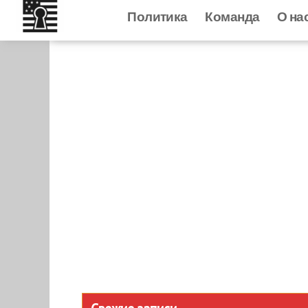
Политика
Политика
Команда
Команд
О на
к
содержанию