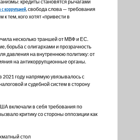
анизмы: кредиты становятся рычагами
 с коррупцией
, свобода слова — требования
к тем, кого хотят «привести в
учила несколько траншей от МВФ и ЕС.
е, борьба с олигархами и прозрачность
для давления на внутреннюю политику: от
ияния на антикоррупционные органы.
в 2021 году напрямую увязывалось с
алоговой и судебной систем в сторону
ША включали в себя требования по
ызвало критику со стороны оппозиции как