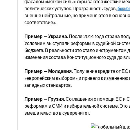
фасадом «мягкой силы» скрываются жёсткие мех
политических уступок. Прозрачность судов,
борьба
внешне нейтральные, но применяются в основном 
соответствие».
Пример — Украина.
После 2014 года страна пол
Условием выступали реформы в судебной систем
бюджета. В реальности это стало инструментом 
изменения состава Конституционного суда до вл
Пример — Молдавия.
Получение кредита от ЕС 
«европейским выбором» и привело к изменению н
западных стандартов.
Пример — Грузия.
Соглашения о помощи ЕС и С
реформам в СМИ и избирательной системе. Это в
вмешательство в суверенитет.