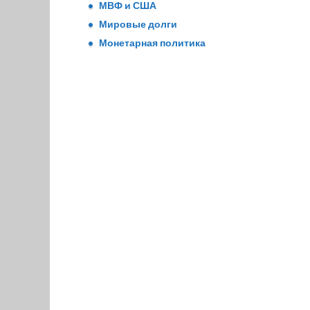
МВФ и США
Мировые долги
Монетарная политика