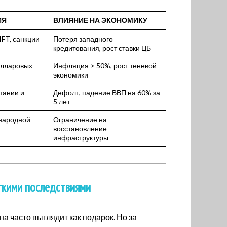
ИЯ
ВЛИЯНИЕ НА ЭКОНОМИКУ
FT, санкции
Потеря западного
кредитования, рост ставки ЦБ
олларовых
Инфляция > 50%, рост теневой
экономики
пании и
Дефолт, падение ВВП на 60% за
5 лет
народной
Ограничение на
восстановление
инфраструктуры
ткими последствиями
а часто выглядит как подарок. Но за