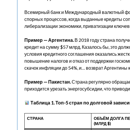
Всемирный банк и Международный валютный фон
спорных процессов, когда выданные кредиты с
либерализации экономики, приватизации ключев
Пример — Аргентина.
В 2018 году страна получ
кредит на сумму $57 млрд. Казалось бы, это дол
условия кредитного соглашения оказались жест
повышение налогов и отказ от поддержки госком
скачок инфляции до 54%, и… возврат Аргентины 
Пример — Пакистан.
Страна регулярно обращае
приходится урезать энергосубсидии, что приводи
Таблица 1. Топ-5 стран по долговой зависи
СТРАНА
ОБЪЁМ ДОЛГА П
(МЛРД $)