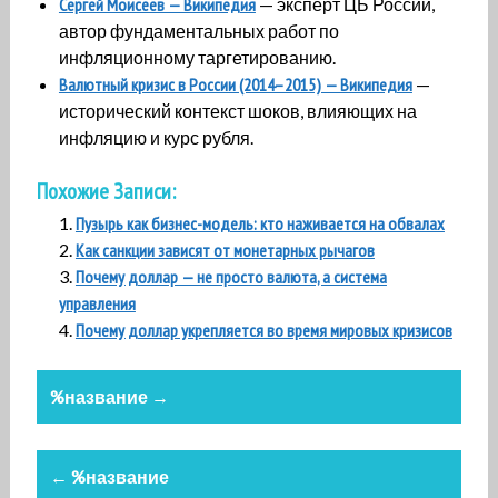
Сергей Моисеев — Википедия
— эксперт ЦБ России,
автор фундаментальных работ по
инфляционному таргетированию.
Валютный кризис в России (2014–2015) — Википедия
—
исторический контекст шоков, влияющих на
инфляцию и курс рубля.
Похожие Записи:
Пузырь как бизнес-модель: кто наживается на обвалах
Как санкции зависят от монетарных рычагов
Почему доллар — не просто валюта, а система
управления
Почему доллар укрепляется во время мировых кризисов
Навигация
%название →
записи
← %название